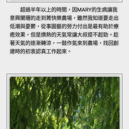
超過半年以上的時間，因MARY的生病讓我
意興闌珊的走到菁快樂農場，雖然我知道要走出
低潮與憂鬱，從事園藝的勞力付出是最有助於療
癒效果，但是燠熱的天氣常讓大叔提不起勁。趁
著天氣的逐漸轉涼，一鼓作氣來到農場，找回創
建時的初衷認真工作起來。