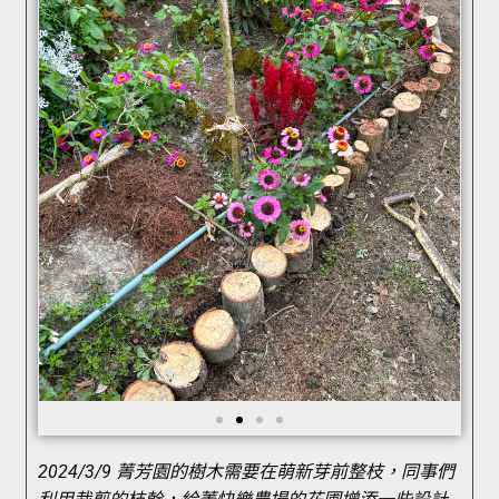
2024/3/9 菁芳園的樹木需要在萌新芽前整枝，同事們