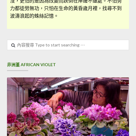
沒，更怕的是因為改變而跌倒在岸邊不遠處。不怕努
力都徒勞無功，只怕在生命的黃昏歲月裡，找尋不到
波濤浪起的蛛絲記憶。
非洲堇 AFRICAN VIOLET