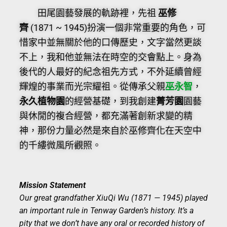
田尾園藝發展的軌跡裡，先祖
巫修
齊
(1871 ~ 1945)扮演一個非常重要的角色，可
惜家中並無關於他的口傳歷史，文字當然更談
不上，我和他並無法在時空的交會點上。身為
後代的人最好的紀念祖先方式，不外延續曾經
輝煌的事業而光宗耀祖。從傳承父親
巫永智
，
永久植物園
的經營基礎，到我創建
菁芳園
園藝
與休閒的複合經營，都充滿著創新求變的精
神，那份力量必然是來自於巫修齊化在天空中
的千縷微風所觀照。
Mission Statement
Our great grandfather XiuQi Wu (1871 — 1945) played
an important rule in Tenway Garden’s history. It’s a
pity that we don’t have any oral or recorded history of