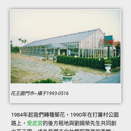
花王園門市~攝于1993-0516
1984年起我們轉種蘭花，1990年在打簾村公園
路上，
受武宮
的後方租地與劉錫榮先生共同創