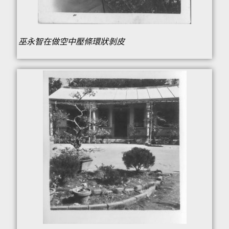
巫永智在做空中壓條環狀剝皮