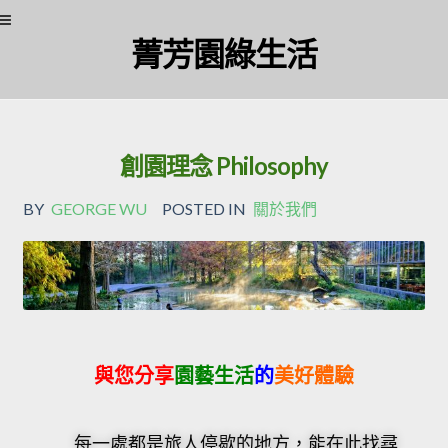
菁芳園綠生活
創園理念 Philosophy
BY
GEORGE WU
POSTED IN
關於我們
與您分享
園藝生活
的
美好體驗
每一處都是旅人停歇的地方，能在此找尋