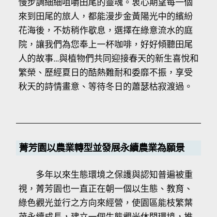
慢步調細細咀嚼田尾的靈魂。衷心期望每一個
來到田尾的旅人，都能漫步金黃陽光中的繽紛
花海後，不妨稍作歇息，選擇在綠意流水的庭
院，讓我們為您奉上一杯咖啡，好好傾聽田尾
人的故事…與植物們共同迎接春天的新生喜悅和
繁榮、歷經夏日的酷熱難耐和委靡不振，享受
秋天的詩情畫意、等待冬日的蕭瑟枯寂渡過。
菁芳園以農業轉型並發展永續農業為願景
多年以來生態環境之保護與認知普遍被重
視，菁芳園也一直正在朝一個以生態、教育、
綠色觀光並行之方向來經營，使園區能枝繁葉
茂永續成長，建立一個生態觀光休閒環境，推