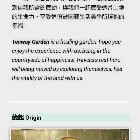
到自我所需的感動，與我們一起感受這片土地
的生命力，享受這份被園藝生活美學所環抱的
幸福！
Tenway Garden
is a healing garden, hope you
enjoy the experience with us, being in the
countryside of happiness! Travelers rest here
will being moved by exploring themselves, feel
the vitality of the land with us.
緣起 Origin