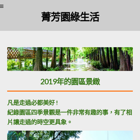
Skip
Skip
菁芳園綠生活
to
to
navigation
content
2019年的園區景緻
凡是走過必都美好
!
紀錄園區四季景觀是一件非常有趣的事，有了相
片讓走過的時空更具象。