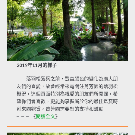
2019年11月的樣子
落羽松落葉之前，豐富顏色的變化為廣大朋
友們的喜愛，故會經常來電關注菁芳園的落羽松
概況，這個頁面特別為親愛的朋友們所開闢，希
望你們會喜歡，更能夠掌握屬於你的最佳鑑賞時
刻來園觀賞，菁芳園需要您的支持和鼓勵
╴╴╴《
閱讀全文
》