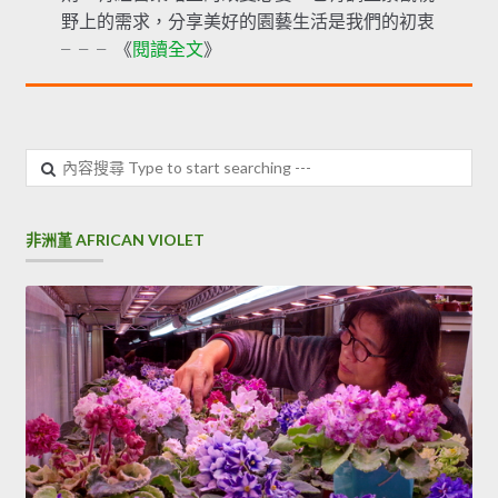
野上的需求，分享美好的園藝生活是我們的初衷
╴╴╴《
閱讀全文
》
內
容
搜
尋
非洲堇 AFRICAN VIOLET