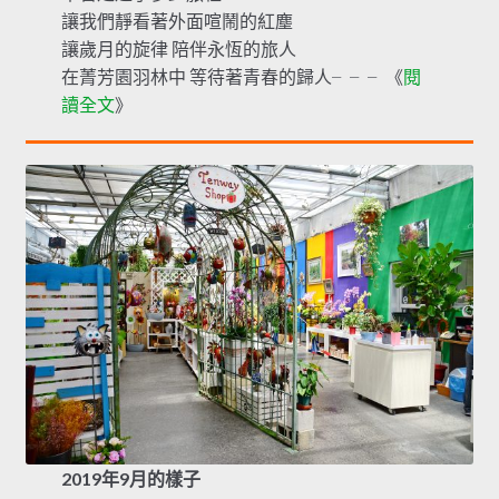
讓我們靜看著外面喧鬧的紅塵
讓歲月的旋律 陪伴永恆的旅人
在菁芳園羽林中 等待著青春的歸人╴╴╴《
閱
讀全文
》
2019年9月的樣子