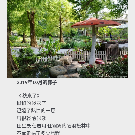
2019年10月的樣子
《 秋來了》
悄悄的 秋來了
經過了熱情的一夏
風很輕 雲很淡
任星辰 任歲月 任羽翼的落羽松林中
不管走過了多少旅程