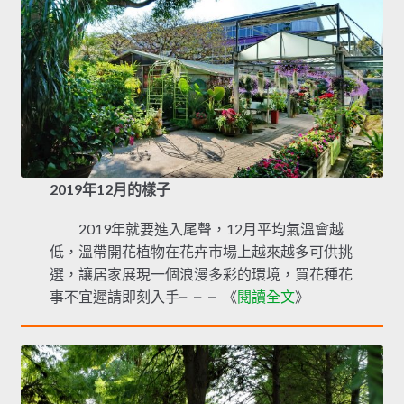
2019年12月的樣子
2019年就要進入尾聲，12月平均氣溫會越
低，溫帶開花植物在花卉市場上越來越多可供挑
選，讓居家展現一個浪漫多彩的環境，買花種花
事不宜遲請即刻入手╴╴╴《
閱讀全文
》