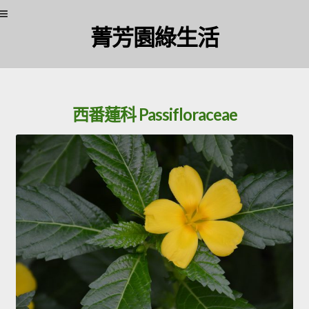
Skip
Skip
菁芳園綠生活
to
to
navigation
content
西番蓮科 Passifloraceae