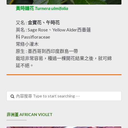
黃時鐘花
Turnera ulmifolia
又名 :
金寶花、午時花
英名 : Sage Rose、Yellow Alder西番蓮
科 Passifloraceae
常綠小灌木
原生 : 墨西哥到西印度群島一帶
栽培非常容易，種過一棵開花結果之後，就可綿
延不絕。
內
容
搜
尋
非洲堇 AFRICAN VIOLET