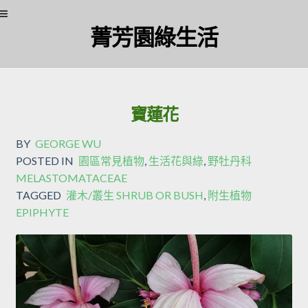
Skip
Skip
菁芳園綠生活
to
to
navigation
content
寶蓮花
BY
GEORGE WU
POSTED IN
園區常見植物
,
生活花與綠
,
野牡丹科
MELASTOMATACEAE
TAGGED
灌木/叢生 SHRUB OR BUSH
,
附生植物
EPIPHYTE