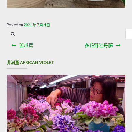
Posted on
2021 年 7 月 4 日
內
容
文
搜
苦瓜葉
多花野牡丹藤
章
尋
導
非洲堇 AFRICAN VIOLET
覽