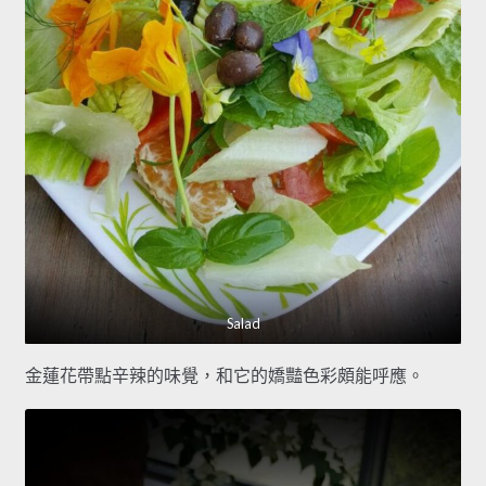
Salad
金蓮花帶點辛辣的味覺，和它的嬌豔色彩頗能呼應。