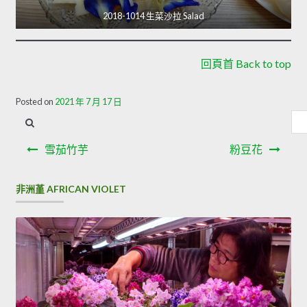
2018-1014 生菜沙拉 Salad
回頁首 Back to top
Posted on
2021 年 7 月 17 日
內
容
文
搜
雪茄竹芋
粉豆花
章
尋
導
非洲堇 AFRICAN VIOLET
覽