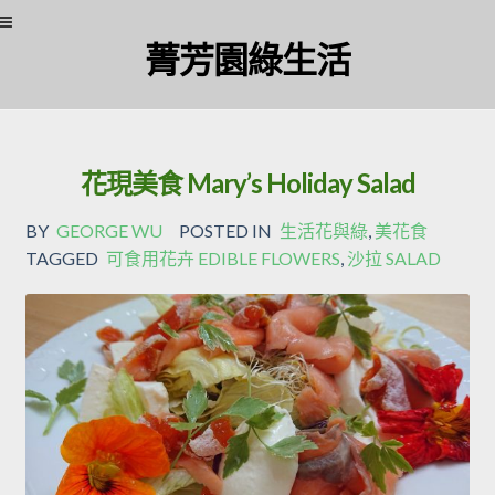
Skip
Skip
菁芳園綠生活
to
to
navigation
content
花現美食 Mary’s Holiday Salad
BY
GEORGE WU
POSTED IN
生活花與綠
,
美花食
TAGGED
可食用花卉 EDIBLE FLOWERS
,
沙拉 SALAD