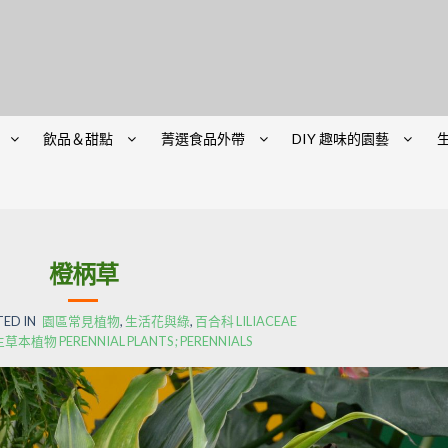
飲品＆甜點
菁選食品外帶
DIY 趣味的園藝
橙柄草
TED IN
園區常見植物
,
生活花與綠
,
百合科 LILIACEAE
本植物 PERENNIAL PLANTS ; PERENNIALS