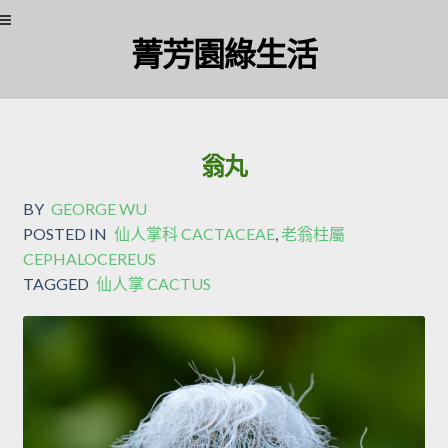
Skip
Skip
菁芳園綠生活
to
to
navigation
content
翁丸
BY
GEORGE WU
POSTED IN
仙人掌科 CACTACEAE
,
老翁柱屬
CEPHALOCEREUS
TAGGED
仙人掌 CACTUS