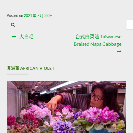
Posted on
2021 年 7 月 28 日
內
容
文
搜
大白毛
台式白菜滷 Taiwanese
章
尋
Braised Napa Cabbage
導
覽
非洲堇 AFRICAN VIOLET