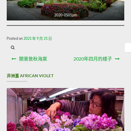
2020-0501pm
Posted on
2021 年 9 月 21 日
內
容
文
搜
開普敦秋海棠
2020年四月的樣子
章
尋
導
非洲堇 AFRICAN VIOLET
覽