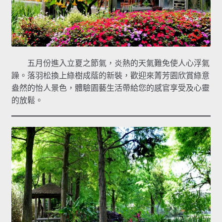
五月份進入立夏之節氣，炎熱的天氣難免使人心浮氣
躁。落羽松換上綠樹成蔭的新裝，歡迎來菁芳園欣賞綠意
盎然的怡人景色，體驗園藝生活帶給您的感官享受及心靈
的放鬆。