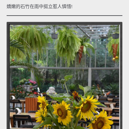
嬌嫩的石竹在雨中挺立惹人憐惜!