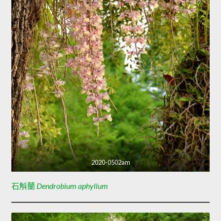
2020-0502am
石斛蘭
Dendrobium aphyllum