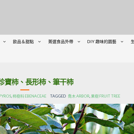
飲品＆甜點
菁選食品外帶
DIY 趣味的園藝
珍寶柿、長形柿、筆干柿
PYROS
,
柿樹科 EBENACEAE
TAGGED
喬木 ARBOR
,
果樹 FRUIT TREE