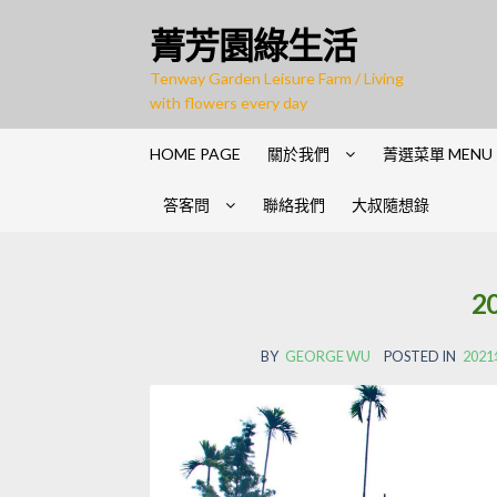
Skip
Skip
菁芳園綠生活
to
to
navigation
content
Tenway Garden Leisure Farm / Living
with flowers every day
HOME PAGE
關於我們
菁選菜單 MENU
答客問
聯絡我們
大叔隨想錄
2
BY
GEORGE WU
POSTED IN
20