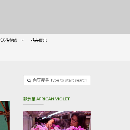
生活花與綠
花卉展出
內
容
搜
尋
非洲堇 AFRICAN VIOLET