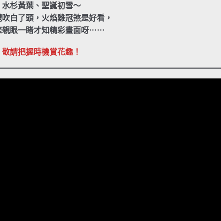
水杉黃葉、聖誕初雪～
颼吹白了頭，火焰雞冠煞是好看，
您親眼一睹才知精彩畫面呀⋯⋯
敬請把握時機賞花趣！