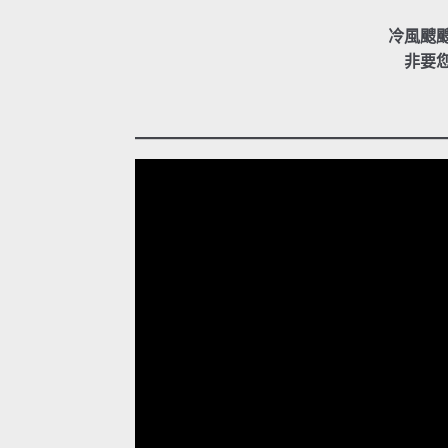
冷風颼
非要