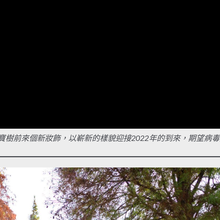
園寶樹前來個新妝飾，以嶄新的樣貌迎接2022年的到來，期望病