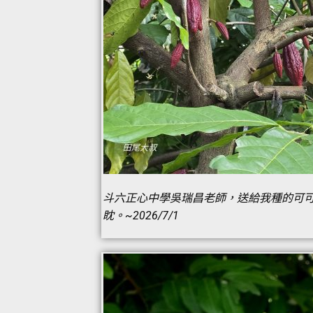
斗六正心中學吳瑞昌老師，送給我種的可
眈。~2026/7/1