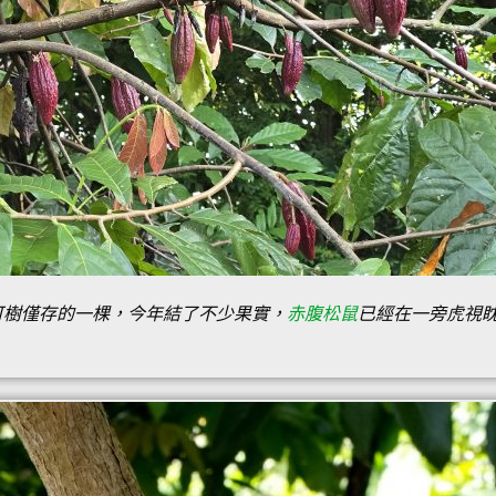
可樹僅存的一棵，今年結了不少果實，
赤腹松鼠
已經在一旁虎視