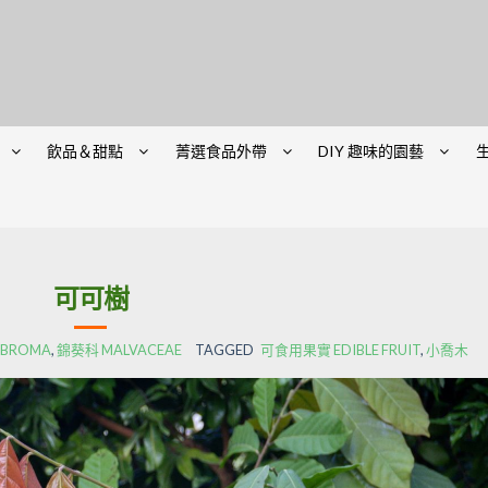
飲品＆甜點
菁選食品外帶
DIY 趣味的園藝
可可樹
BROMA
,
錦葵科 MALVACEAE
TAGGED
可食用果實 EDIBLE FRUIT
,
小喬木