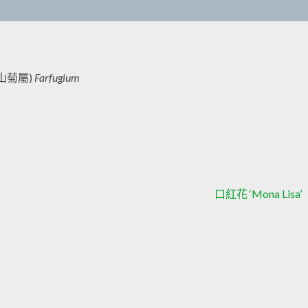
屬(山菊屬)
Farfugium
口紅花 ‘Mona Lisa’