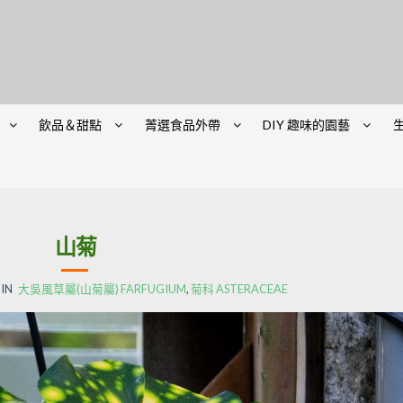
飲品＆甜點
菁選食品外帶
DIY 趣味的園藝
山菊
IN
大吳風草屬(山菊屬) FARFUGIUM
,
菊科 ASTERACEAE