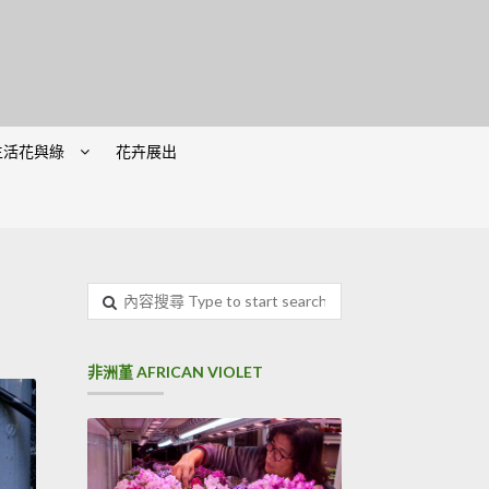
生活花與綠
花卉展出
內
容
搜
尋
非洲堇 AFRICAN VIOLET