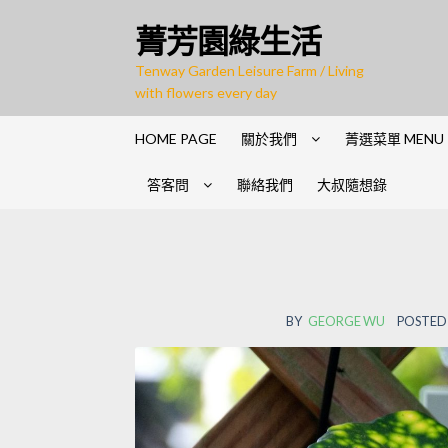
Skip
Skip
菁芳園綠生活
to
to
navigation
content
Tenway Garden Leisure Farm / Living
with flowers every day
HOME PAGE
關於我們
菁選菜單 MENU
答客問
聯絡我們
大叔隨想錄
BY
GEORGE WU
POSTED 