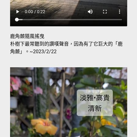
鹿角蕨隨風搖曳
朴樹下最常聽到的讚嘆聲音，因為有了它巨大的「鹿
角蕨」。~2023/2/22