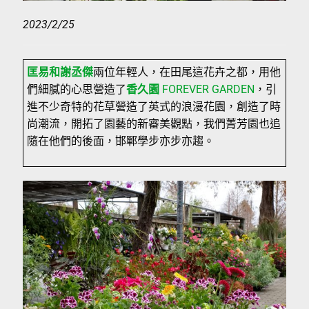
2023/2/25
匡易和謝丞傑
兩位年輕人，在田尾這花卉之都，用他
們細膩的心思營造了
香久園
FOREVER GARDEN
，引
進不少奇特的花草營造了英式的浪漫花園，創造了時
尚潮流，開拓了園藝的新審美觀點，我們菁芳園也追
隨在他們的後面，邯鄲學步亦步亦趨。