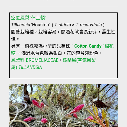
空氣鳳梨 ‘休士頓’
Tillandsia
‘Houston’ (
T. stricta
×
T. recurvifolia
)
園藝栽培種，栽培容易，開過花就會長新芽，叢生性
佳。
另有一植株較為小型的兄弟株
‘
Cotton Candy
‘
棉花
糖
，澆過水葉色較為銀白，花的苞片淡粉色。
鳳梨科 BROMELIACEAE
/
鐵蘭屬(空氣鳳梨
屬)
TILLANDSIA