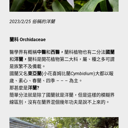
2023/2/25 俗稱的洋蘭
蘭科 Orchidaceae
醫學界有概稱
中醫
和
西醫，
蘭科植物也有二分法
國蘭
和
洋蘭，
蘭科是開花植物第二大科，屬、種之多可謂
是族繁不及備載。
國蘭又名
東亞蘭(
小花喜姆比蘭
Cymbidium
)大都以報
歲、素心、春蘭、四季 – – – 為主。
那甚麼是
洋蘭?
簡單分法就是除了國蘭就是洋蘭，但是這樣的模糊界
線區別，沒有在蘭界混個幾年功夫是說不上來的。