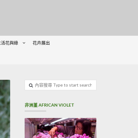
生活花與綠
花卉展出
內
容
搜
尋
非洲堇 AFRICAN VIOLET