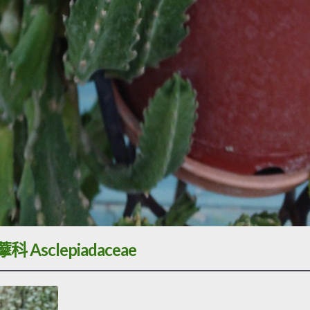
科 Asclepiadaceae