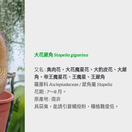
大花犀角
Stapelia gigantea
又名 :
臭肉花、大花魔星花、大豹皮花、大犀
角、帝王魔星花、王魔星、王犀角
蘿藦科
Asclepiadaceae
/ 犀角屬
Stapelia
花期 : 7～8 月。
原產地 : 南非
具惡臭，能誘引蒼蠅授粉，種植難度低。