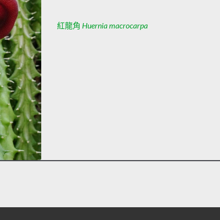
紅龍角
Huernia macrocarpa