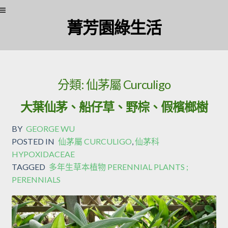
Skip
Skip
菁芳園綠生活
to
to
navigation
content
分類:
仙茅屬 Curculigo
大葉仙茅、船仔草、野棕、假檳榔樹
BY
GEORGE WU
POSTED IN
仙茅屬 CURCULIGO
,
仙茅科
HYPOXIDACEAE
TAGGED
多年生草本植物 PERENNIAL PLANTS ;
PERENNIALS