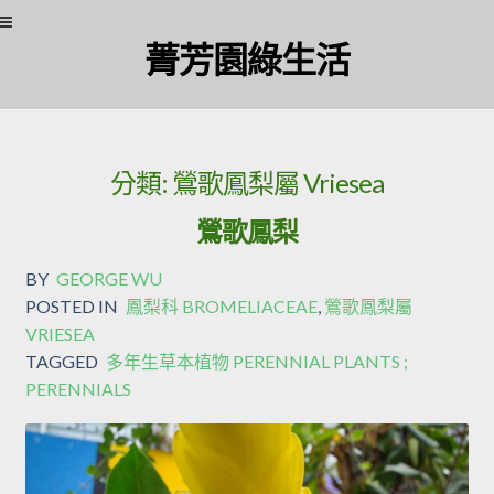
Skip
Skip
菁芳園綠生活
to
to
navigation
content
分類:
鶯歌鳳梨屬 Vriesea
鶯歌鳳梨
BY
GEORGE WU
POSTED IN
鳳梨科 BROMELIACEAE
,
鶯歌鳳梨屬
VRIESEA
TAGGED
多年生草本植物 PERENNIAL PLANTS ;
PERENNIALS