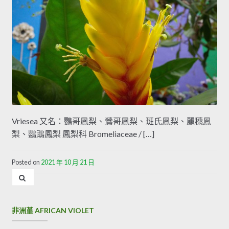
Vriesea 又名：鸚哥鳳梨、鶯哥鳳梨、班氏鳳梨、麗穗鳳
梨、鸚鵡鳳梨 鳳梨科 Bromeliaceae / […]
Posted on
2021 年 10 月 21 日
內
容
搜
尋
非洲堇 AFRICAN VIOLET