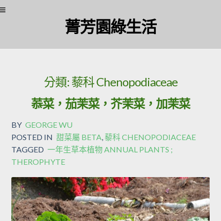
Skip
Skip
菁芳園綠生活
to
to
navigation
content
分類:
藜科 Chenopodiaceae
菾菜，茄茉菜，芥茉菜，加茉菜
BY
GEORGE WU
POSTED IN
甜菜屬 BETA
,
藜科 CHENOPODIACEAE
TAGGED
一年生草本植物 ANNUAL PLANTS ;
THEROPHYTE