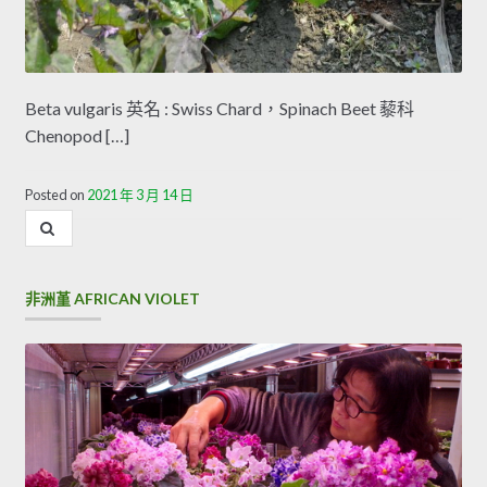
Beta vulgaris 英名 : Swiss Chard，Spinach Beet 藜科
Chenopod […]
Posted on
2021 年 3 月 14 日
內
容
搜
尋
非洲堇 AFRICAN VIOLET