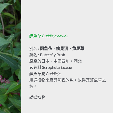
醉魚草
Buddleja davidii
別名 :
閉魚花，癢見消，魚尾草
英名 : Butterfly Bush
原產於日本、中國四川，湖北
玄參科 Scrophulariaceae
醉魚草屬
Buddleja
用這植物來麻醉河裡的魚，故得其醉魚草之
名。
誘蝶植物