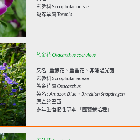
玄參科 Scrophulariaceae
蝴蝶草屬
Torenia
藍金花
Otacanthus coeruleus
又名 :
藍鯨花、藍晶花、非洲陽光菊
玄參科 Scrophulariaceae
藍金花屬
Otacanthus
英名 :
Amazon Blue、Brazilian Snapdragon
原產於巴西
多年生宿根性草本 「園藝栽培種」