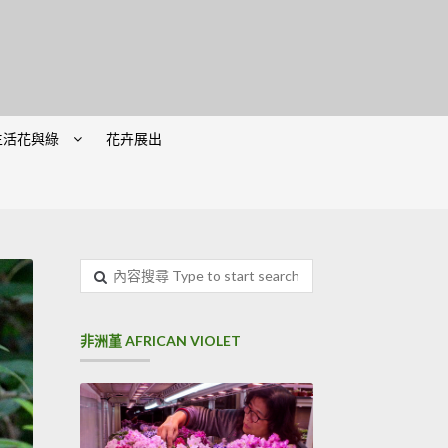
生活花與綠
花卉展出
內
容
搜
尋
非洲堇 AFRICAN VIOLET