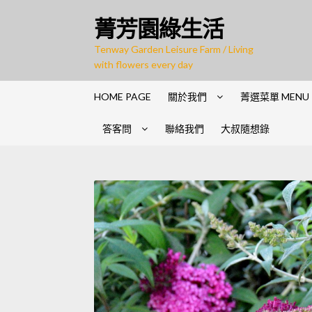
Skip
Skip
菁芳園綠生活
to
to
navigation
content
Tenway Garden Leisure Farm / Living
with flowers every day
HOME PAGE
關於我們
菁選菜單 MENU
答客問
聯絡我們
大叔隨想錄