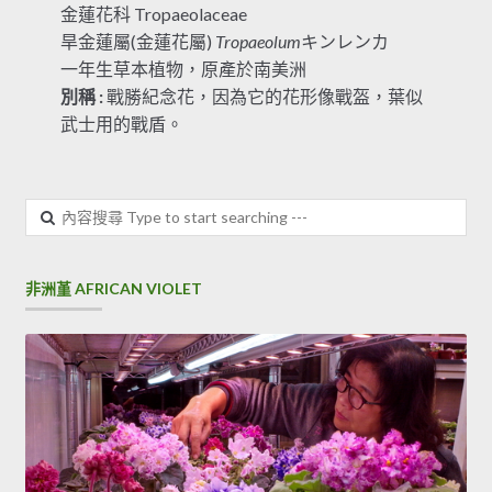
金蓮花科 Tropaeolaceae
旱金蓮屬(金蓮花屬)
Tropaeolum
キンレンカ
一年生草本植物，原產於南美洲
別稱 :
戰勝紀念花，因為它的花形像戰盔，葉似
武士用的戰盾。
內
容
搜
尋
非洲堇 AFRICAN VIOLET