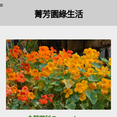
Skip
Skip
菁芳園綠生活
to
to
navigation
content