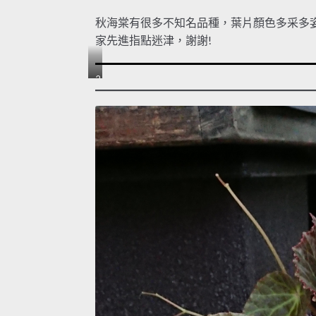
秋海棠有很多不知名品種，葉片顏色多采多
家先進指點迷津，謝謝!
2
0
2
2
-
0
5
2
9