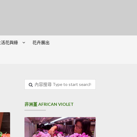
生活花與綠
花卉展出
內
容
搜
尋
非洲堇 AFRICAN VIOLET