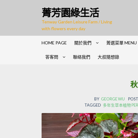
Skip
Skip
菁芳園綠生活
to
to
navigation
content
Tenway Garden Leisure Farm / Living
with flowers every day
HOME PAGE
關於我們
菁選菜單 MENU
答客問
聯絡我們
大叔隨想錄
秋
BY
GEORGE WU
POST
TAGGED
多年生草本植物 PERENN