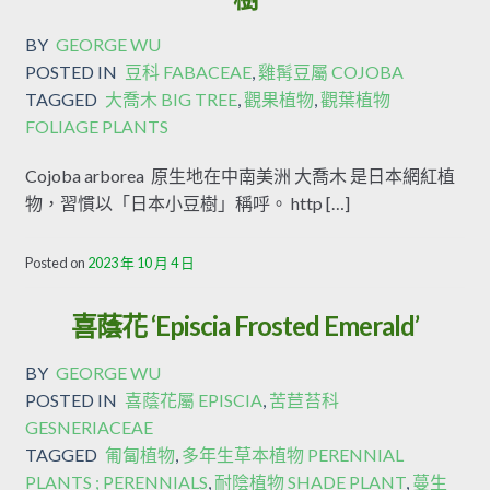
BY
GEORGE WU
POSTED IN
豆科 FABACEAE
,
雞髯豆屬 COJOBA
TAGGED
大喬木 BIG TREE
,
觀果植物
,
觀葉植物
FOLIAGE PLANTS
Cojoba arborea 原生地在中南美洲 大喬木 是日本網紅植
物，習慣以「日本小豆樹」稱呼。 http […]
Posted on
2023 年 10 月 4 日
喜蔭花 ‘Episcia Frosted Emerald’
BY
GEORGE WU
POSTED IN
喜蔭花屬 EPISCIA
,
苦苣苔科
GESNERIACEAE
TAGGED
匍匐植物
,
多年生草本植物 PERENNIAL
PLANTS ; PERENNIALS
,
耐陰植物 SHADE PLANT
,
蔓生