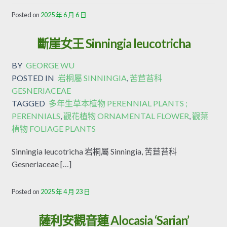
Posted on
2025 年 6 月 6 日
斷崖女王 Sinningia leucotricha
BY
GEORGE WU
POSTED IN
岩桐屬 SINNINGIA
,
苦苣苔科
GESNERIACEAE
TAGGED
多年生草本植物 PERENNIAL PLANTS ;
PERENNIALS
,
觀花植物 ORNAMENTAL FLOWER
,
觀葉
植物 FOLIAGE PLANTS
Sinningia leucotricha 岩桐屬 Sinningia, 苦苣苔科
Gesneriaceae […]
Posted on
2025 年 4 月 23 日
薩利安觀音蓮 Alocasia ‘Sarian’