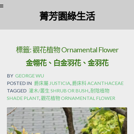
Skip to navigation
Skip to content
菁芳園綠生活
標籤:
觀花植物 Ornamental Flower
金翎花、白金羽花、金羽花
BY
GEORGE WU
POSTED IN
爵床屬 JUSTICIA
,
爵床科 ACANTHACEAE
TAGGED
灌木/叢生 SHRUB OR BUSH
,
耐陰植物
SHADE PLANT
,
觀花植物 ORNAMENTAL FLOWER