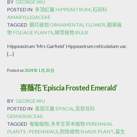
BY
GEORGE WU
POSTED IN
朱頂紅屬 HIPPEASTRUM
,
石蒜科
AMARYLLIDACEAE
TAGGED
觀花植物 ORNAMENTAL FLOWER
,
觀葉植
物 FOLIAGE PLANTS
,
鱗莖植物 BULB
Hippeastrum ‘Mrs Garfield’ Hippeastrum reticulatum var.
[…]
Posted on
2024 年 1 月 20 日
喜蔭花 ‘Episcia Frosted Emerald’
BY
GEORGE WU
POSTED IN
喜蔭花屬 EPISCIA
,
苦苣苔科
GESNERIACEAE
TAGGED
匍匐植物
,
多年生草本植物 PERENNIAL
PLANTS ; PERENNIALS
,
耐陰植物 SHADE PLANT
,
蔓生