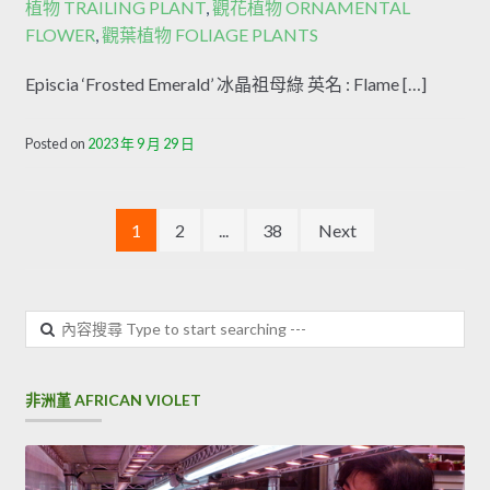
植物 TRAILING PLANT
,
觀花植物 ORNAMENTAL
FLOWER
,
觀葉植物 FOLIAGE PLANTS
Episcia ‘Frosted Emerald’ 冰晶祖母綠 英名 : Flame […]
Posted on
2023 年 9 月 29 日
文章分頁
1
2
...
38
Next
內容搜尋
非洲堇 AFRICAN VIOLET