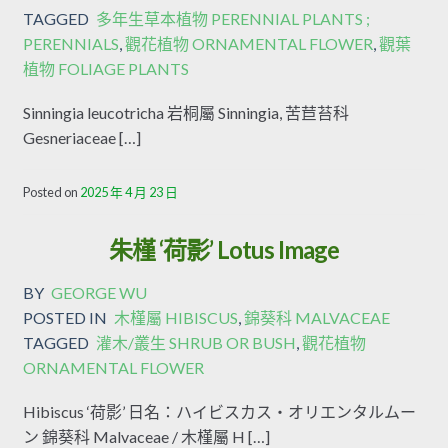
TAGGED
多年生草本植物 PERENNIAL PLANTS ;
PERENNIALS
,
觀花植物 ORNAMENTAL FLOWER
,
觀葉
植物 FOLIAGE PLANTS
Sinningia leucotricha 岩桐屬 Sinningia, 苦苣苔科
Gesneriaceae […]
Posted on
2025 年 4 月 23 日
朱槿 ‘荷影’ Lotus Image
BY
GEORGE WU
POSTED IN
木槿屬 HIBISCUS
,
錦葵科 MALVACEAE
TAGGED
灌木/叢生 SHRUB OR BUSH
,
觀花植物
ORNAMENTAL FLOWER
Hibiscus ‘荷影’ 日名：ハイビスカス・オリエンタルムー
ン 錦葵科 Malvaceae / 木槿屬 H […]