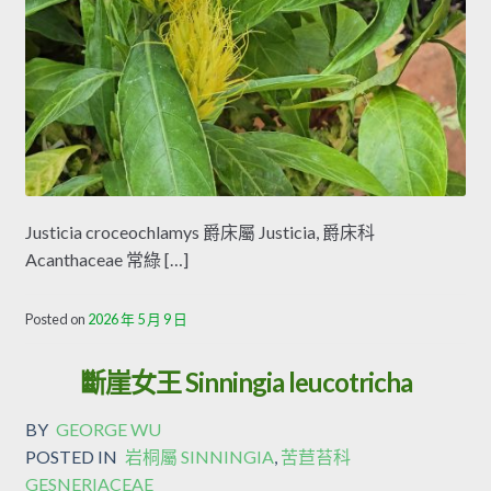
Justicia croceochlamys 爵床屬 Justicia, 爵床科
Acanthaceae 常綠 […]
Posted on
2026 年 5 月 9 日
斷崖女王 Sinningia leucotricha
BY
GEORGE WU
POSTED IN
岩桐屬 SINNINGIA
,
苦苣苔科
GESNERIACEAE