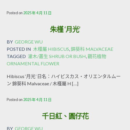
Posted on
2025 年 4 月 11 日
朱槿 ‘月光’
BY
GEORGE WU
POSTED IN
木槿屬 HIBISCUS
,
錦葵科 MALVACEAE
TAGGED
灌木/叢生 SHRUB OR BUSH
,
觀花植物
ORNAMENTAL FLOWER
Hibiscus ‘月光’ 日名：ハイビスカス・オリエンタルムー
ン 錦葵科 Malvaceae / 木槿屬 H […]
Posted on
2025 年 4 月 11 日
千日紅、圓仔花
BY
GEORGE WU