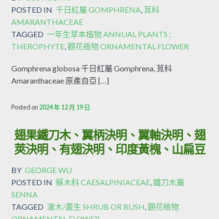
POSTED IN
千日紅屬 GOMPHRENA
,
莧科
AMARANTHACEAE
TAGGED
一年生草本植物 ANNUAL PLANTS ;
THEROPHYTE
,
觀花植物 ORNAMENTAL FLOWER
Gomphrena globosa 千日紅屬 Gomphrena, 莧科
Amaranthaceae 原產自亞 […]
Posted on
2024 年 12 月 19 日
翅果鐵刀木、翼柄決明、翼軸決明、翅
莢決明、有翅決明、印度黃槐、山扁豆
BY
GEORGE WU
POSTED IN
蘇木科 CAESALPINIACEAE
,
鐵刀木屬
SENNA
TAGGED
灌木/叢生 SHRUB OR BUSH
,
觀花植物
ORNAMENTAL FLOWER