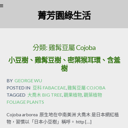
Skip to navigation
Skip to content
菁芳園綠生活
分類:
雞髯豆屬 Cojoba
小豆樹、雞髯豆樹、密葉猴耳環、含羞
樹
BY
GEORGE WU
POSTED IN
豆科 FABACEAE
,
雞髯豆屬 COJOBA
TAGGED
大喬木 BIG TREE
,
觀果植物
,
觀葉植物
FOLIAGE PLANTS
Cojoba arborea 原生地在中南美洲 大喬木 是日本網紅植
物，習慣以「日本小豆樹」稱呼。 http […]