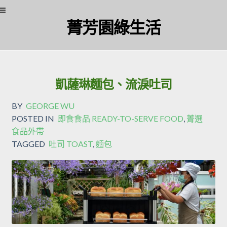
Skip
Skip
菁芳園綠生活
to
to
navigation
content
凱薩琳麵包、流淚吐司
BY
GEORGE WU
POSTED IN
即食食品 READY-TO-SERVE FOOD
,
菁選
食品外帶
TAGGED
吐司 TOAST
,
麵包