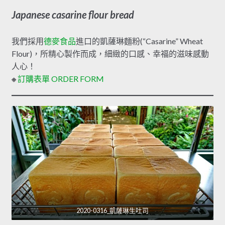
Japanese casarine flour bread
我們採用
德麥食品
進口的凱薩琳麵粉(“Casarine” Wheat
Flour)，所精心製作而成，細緻的口感、幸福的滋味感動
人心！
※
訂購表單 ORDER FORM
2020-0316_凱薩琳生吐司