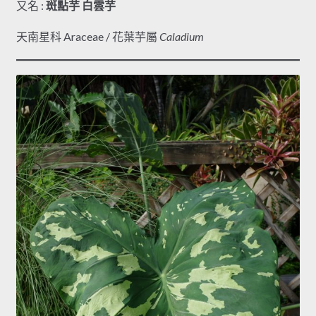
又名 :
斑點芋 白雲芋
天南星科 Araceae / 花葉芋屬
Caladium