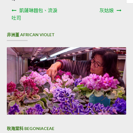
容
文
搜
凱薩琳麵包、流淚
灰姑娘
章
尋
吐司
導
非洲堇 AFRICAN VIOLET
覽
秋海棠科 BEGONIACEAE