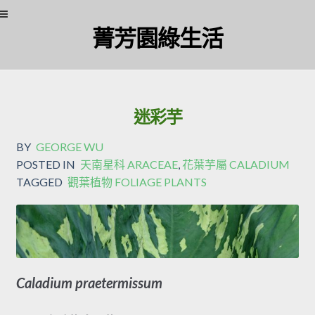
Skip
Skip
菁芳園綠生活
to
to
navigation
content
迷彩芋
BY
GEORGE WU
POSTED IN
天南星科 ARACEAE
,
花葉芋屬 CALADIUM
TAGGED
觀葉植物 FOLIAGE PLANTS
Caladium praetermissum