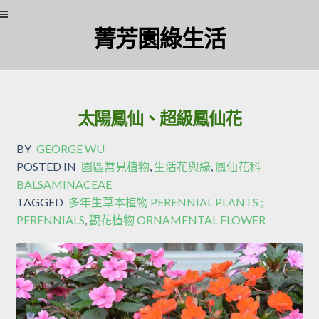
Skip
Skip
菁芳園綠生活
to
to
navigation
content
太陽鳳仙、超級鳳仙花
BY
GEORGE WU
POSTED IN
園區常見植物
,
生活花與綠
,
鳳仙花科
BALSAMINACEAE
TAGGED
多年生草本植物 PERENNIAL PLANTS ;
PERENNIALS
,
觀花植物 ORNAMENTAL FLOWER