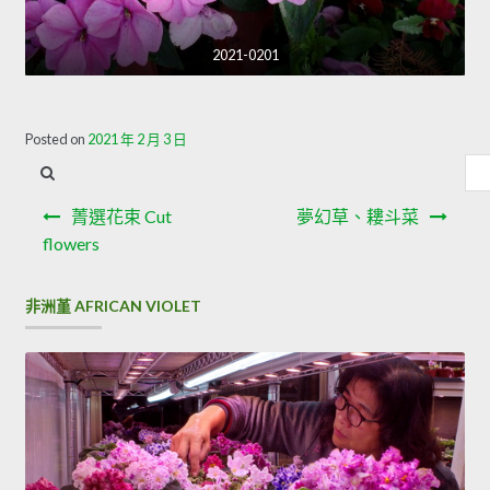
2021-0201
Posted on
2021 年 2 月 3 日
內
容
文
搜
菁選花束 Cut
夢幻草、耬斗菜
章
尋
flowers
導
非洲堇 AFRICAN VIOLET
覽