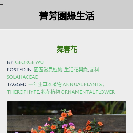
Skip
Skip
菁芳園綠生活
to
to
navigation
content
舞春花
BY
GEORGE WU
POSTED IN
園區常見植物
,
生活花與綠
,
茄科
SOLANACEAE
TAGGED
一年生草本植物 ANNUAL PLANTS ;
THEROPHYTE
,
觀花植物 ORNAMENTAL FLOWER