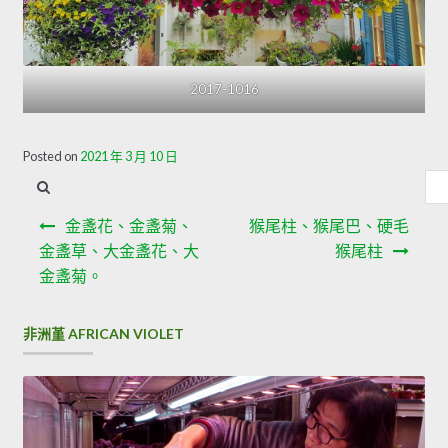
2017-1016
Posted on
2021 年 3 月 10 日
內
容
文
搜
金盞花、金盞菊、
猴尾柱、猴尾巴、硬毛
章
尋
金盞草、大金盞花、大
猴尾柱
金盞菊。
導
覽
非洲堇 AFRICAN VIOLET