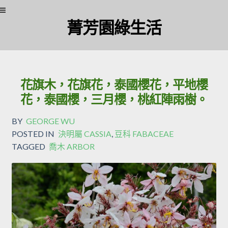
菁芳園綠生活
花旗木，花旗花，泰國櫻花，平地櫻
花，泰國櫻，三月櫻，桃紅陣雨樹。
BY
GEORGE WU
POSTED IN
決明屬 CASSIA
,
豆科 FABACEAE
TAGGED
喬木 ARBOR