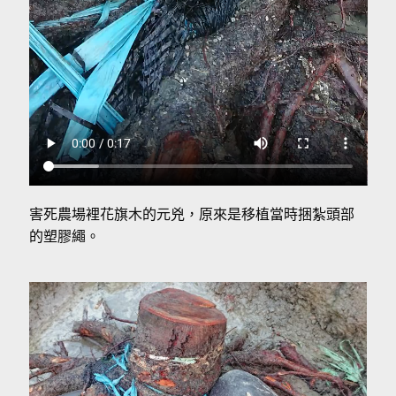
害死農場裡花旗木的元兇，原來是移植當時捆紮頭部
的塑膠繩。