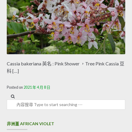
Cassia bakeriana 英名 : Pink Shower ，Tree Pink Cassia 豆
科 […]
Posted on
2021 年 4 月 8 日
內容搜尋
非洲堇 AFRICAN VIOLET