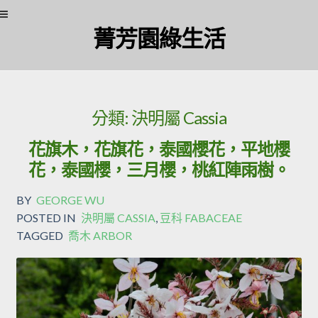
Skip to navigation
Skip to content
菁芳園綠生活
分類:
決明屬 Cassia
花旗木，花旗花，泰國櫻花，平地櫻
花，泰國櫻，三月櫻，桃紅陣雨樹。
BY
GEORGE WU
POSTED IN
決明屬 CASSIA
,
豆科 FABACEAE
TAGGED
喬木 ARBOR