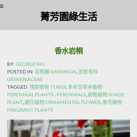
Skip
Skip
菁芳園綠生活
to
to
navigation
content
香水岩桐
BY
GEORGE WU
POSTED IN
岩桐屬 SINNINGIA
,
苦苣苔科
GESNERIACEAE
TAGGED
塊莖植物 TUBER
,
多年生草本植物
PERENNIAL PLANTS ; PERENNIALS
,
耐陰植物 SHADE
PLANT
,
觀花植物 ORNAMENTAL FLOWER
,
香花植物
FRAGRANT PLANTS