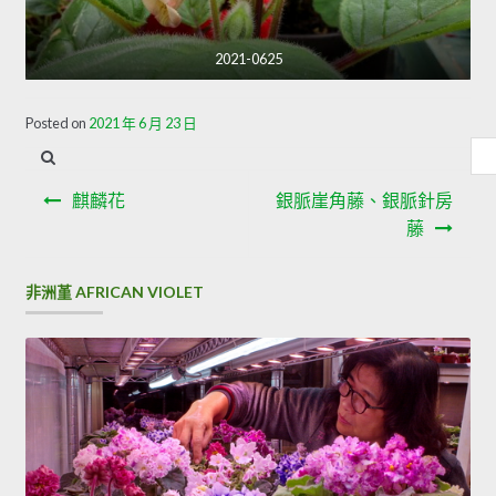
2021-0625
Posted on
2021 年 6 月 23 日
內
容
文
搜
麒麟花
銀脈崖角藤、銀脈針房
章
尋
藤
導
非洲堇 AFRICAN VIOLET
覽