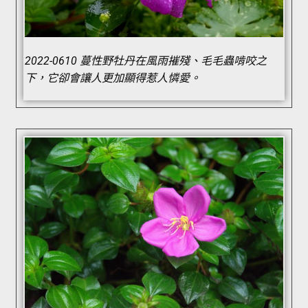
2022-0610 蔓性野牡丹在風雨摧殘、毛毛蟲啃咬之
下，它卻會讓人更加顯得惹人憐愛。