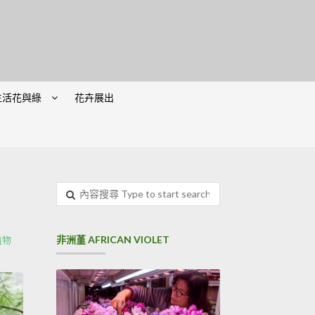
生活花與綠
花卉展出
內
容
搜
尋
非洲堇 AFRICAN VIOLET
植物