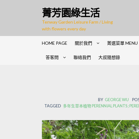
Skip
Skip
菁芳園綠生活
to
to
navigation
content
Tenway Garden Leisure Farm / Living
with flowers every day
HOME PAGE
關於我們
菁選菜單 MENU
答客問
聯絡我們
大叔隨想錄
BY
GEORGE WU
PO
TAGGED
多年生草本植物 PERENNIAL PLANTS ; PERE