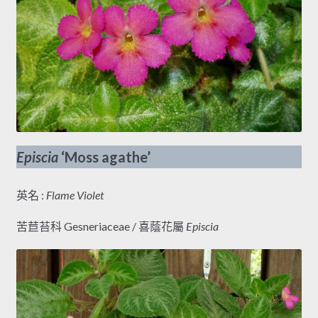
Episcia
‘Moss agathe’
英名 :
Flame Violet
苦苣苔科 Gesneriaceae / 喜蔭花屬
Episcia