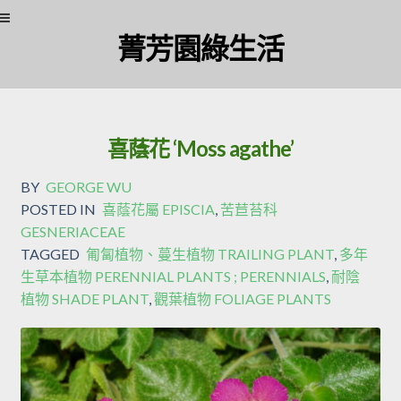
Skip
Skip
菁芳園綠生活
to
to
navigation
content
喜蔭花 ‘Moss agathe’
BY
GEORGE WU
POSTED IN
喜蔭花屬 EPISCIA
,
苦苣苔科
GESNERIACEAE
TAGGED
匍匐植物、蔓生植物 TRAILING PLANT
,
多年
生草本植物 PERENNIAL PLANTS ; PERENNIALS
,
耐陰
植物 SHADE PLANT
,
觀葉植物 FOLIAGE PLANTS