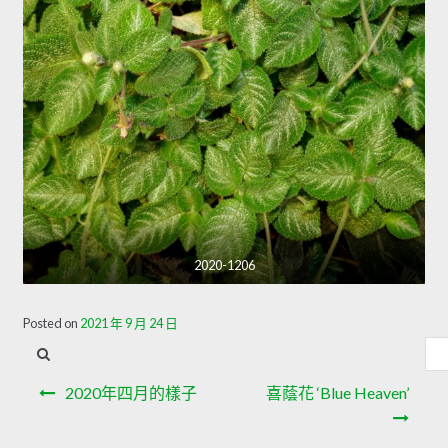
2020-1206
Posted on
2021 年 9 月 24 日
內
容
文
搜
2020年四月的樣子
喜蔭花 ‘Blue Heaven’
章
尋