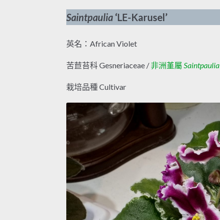
Saintpaulia
‘LE-Karusel’
英名：African Violet
苦苣苔科 Gesneriaceae /
非洲堇屬
Saintpaulia
栽培品種 Cultivar