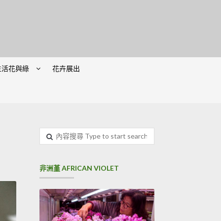
生活花與綠
花卉展出
內
容
搜
尋
非洲堇 AFRICAN VIOLET