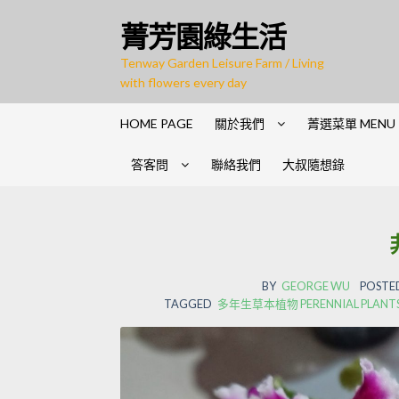
Skip
Skip
菁芳園綠生活
to
to
navigation
content
Tenway Garden Leisure Farm / Living
with flowers every day
HOME PAGE
關於我們
菁選菜單 MENU
答客問
聯絡我們
大叔隨想錄
BY
GEORGE WU
POSTED
TAGGED
多年生草本植物 PERENNIAL PLANTS ;