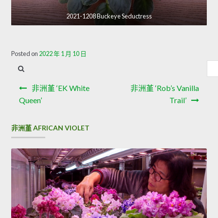
2021-1208 Buckeye Seductress
Posted on
2022 年 1 月 10 日
內
容
文
搜
非洲堇 ‘EK White
非洲堇 ‘Rob’s Vanilla
章
尋
Queen’
Trail’
導
非洲堇 AFRICAN VIOLET
覽