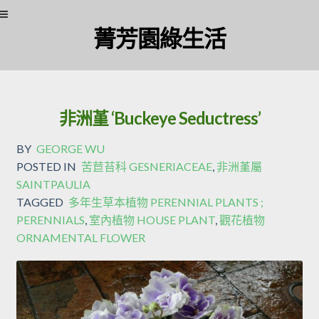
Skip
Skip
菁芳園綠生活
to
to
navigation
content
非洲堇 ‘Buckeye Seductress’
BY
GEORGE WU
POSTED IN
苦苣苔科 GESNERIACEAE
,
非洲堇屬
SAINTPAULIA
TAGGED
多年生草本植物 PERENNIAL PLANTS ;
PERENNIALS
,
室內植物 HOUSE PLANT
,
觀花植物
ORNAMENTAL FLOWER