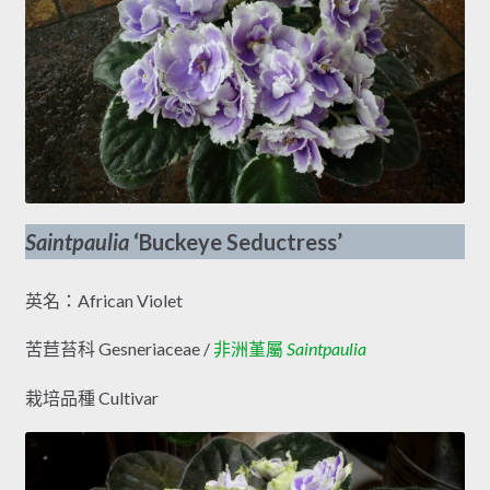
Saintpaulia
‘Buckeye Seductress’
英名：African Violet
苦苣苔科 Gesneriaceae /
非洲堇屬
Saintpaulia
栽培品種 Cultivar