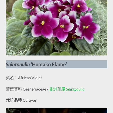
Saintpaulia
‘Humako Flame’
英名：African Violet
苦苣苔科 Gesneriaceae /
非洲堇屬
Saintpaulia
栽培品種 Cultivar