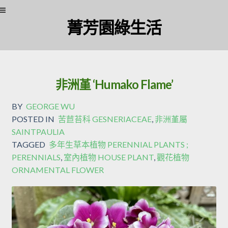
Skip
Skip
菁芳園綠生活
to
to
navigation
content
非洲堇 ‘Humako Flame’
BY
GEORGE WU
POSTED IN
苦苣苔科 GESNERIACEAE
,
非洲堇屬
SAINTPAULIA
TAGGED
多年生草本植物 PERENNIAL PLANTS ;
PERENNIALS
,
室內植物 HOUSE PLANT
,
觀花植物
ORNAMENTAL FLOWER