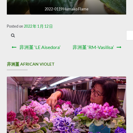
2022-0119 Humako Flame
Posted on
2022 年 1 月 12 日
內
容
文
搜
非洲堇 ‘LE Aisedora’
非洲堇 ‘RM-Vasilisa’
章
尋
導
非洲堇 AFRICAN VIOLET
覽