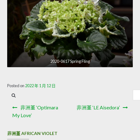
2020-0617 Spring Fling
Posted on
2022 年 1 月 12 日
內
容
文
搜
非洲堇 ‘Optimara
非洲堇 ‘LE Aisedora’
章
尋
My Love’
導
非洲堇 AFRICAN VIOLET