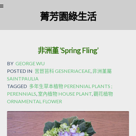
Skip
Skip
菁芳園綠生活
to
to
navigation
content
非洲堇 ‘Spring Fling’
BY
GEORGE WU
POSTED IN
苦苣苔科 GESNERIACEAE
,
非洲堇屬
SAINTPAULIA
TAGGED
多年生草本植物 PERENNIAL PLANTS ;
PERENNIALS
,
室內植物 HOUSE PLANT
,
觀花植物
ORNAMENTAL FLOWER