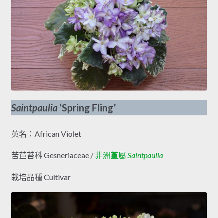
Saintpaulia
‘Spring Fling’
英名：African Violet
苦苣苔科 Gesneriaceae /
非洲堇屬
Saintpaulia
栽培品種 Cultivar