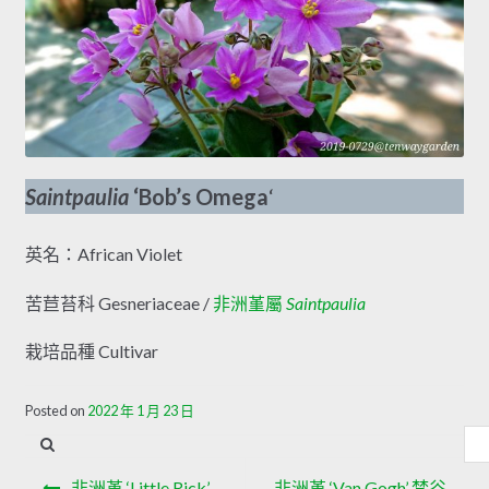
Saintpaulia
‘Bob’s Omega
‘
英名：African Violet
苦苣苔科 Gesneriaceae /
非洲堇屬
Saintpaulia
栽培品種 Cultivar
Posted on
2022 年 1 月 23 日
內
容
文
搜
非洲堇 ‘Little Rick’
非洲堇 ‘Van Gogh’ 梵谷