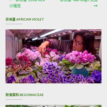
章
尋
小瑞克
導
非洲堇 AFRICAN VIOLET
覽
秋海棠科 BEGONIACEAE