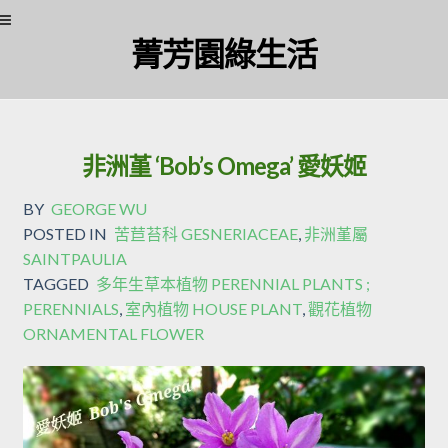
Skip
Skip
菁芳園綠生活
to
to
navigation
content
非洲堇 ‘Bob’s Omega’ 愛妖姬
BY
GEORGE WU
POSTED IN
苦苣苔科 GESNERIACEAE
,
非洲堇屬
SAINTPAULIA
TAGGED
多年生草本植物 PERENNIAL PLANTS ;
PERENNIALS
,
室內植物 HOUSE PLANT
,
觀花植物
ORNAMENTAL FLOWER