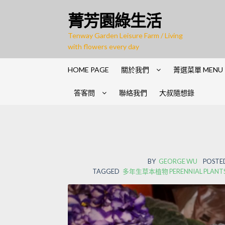
Skip
Skip
菁芳園綠生活
to
to
navigation
content
Tenway Garden Leisure Farm / Living
with flowers every day
HOME PAGE
關於我們
菁選菜單 MENU
答客問
聯絡我們
大叔隨想錄
BY
GEORGE WU
POSTED
TAGGED
多年生草本植物 PERENNIAL PLANTS ;