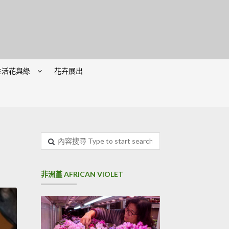
生活花與綠
花卉展出
內
容
搜
尋
非洲堇 AFRICAN VIOLET