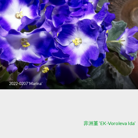
2022-0207 ‘Marina’
非洲堇 ‘EK-Voroleva Ida’