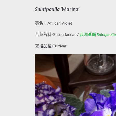
Saintpaulia
‘Marina’
英名：African Violet
苦苣苔科 Gesneriaceae /
非洲堇屬
Saintpaulia
栽培品種 Cultivar