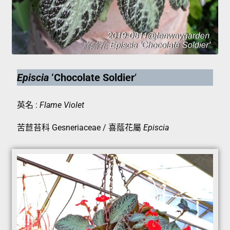
Episcia
‘Chocolate Soldier
‘
英名 :
Flame Violet
苦苣苔科 Gesneriaceae / 喜蔭花屬
Episcia