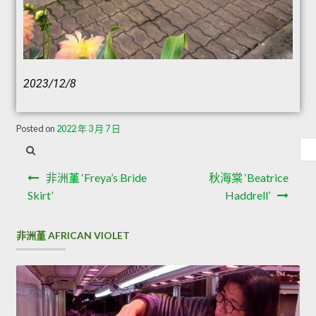
2023/12/8
Posted on
2022 年 3 月 7 日
非洲堇 ‘Freya’s Bride
秋海棠 ‘Beatrice
Skirt’
Haddrell’
非洲堇 AFRICAN VIOLET