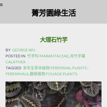
Skip
Skip
菁芳園綠生活
to
to
navigation
content
大理石竹芋
BY
GEORGE WU
POSTED IN
竹芋科 MARANTACEAE
,
肖竹芋屬
CALATHEA
TAGGED
多年生草本植物 PERENNIAL PLANTS ;
PERENNIALS
,
觀葉植物 FOLIAGE PLANTS