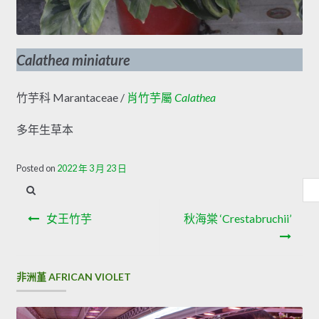
Calathea miniature
竹芋科 Marantaceae /
肖竹芋屬
Calathea
多年生草本
Posted on
2022 年 3 月 23 日
內
容
文
搜
女王竹芋
秋海棠 ‘Crestabruchii’
章
尋
導
非洲堇 AFRICAN VIOLET
覽