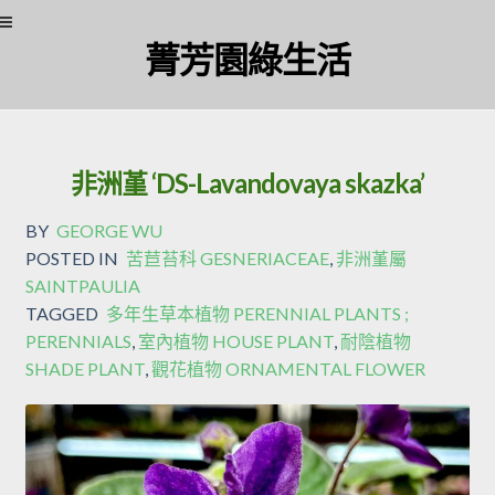
Skip
Skip
菁芳園綠生活
to
to
navigation
content
非洲堇 ‘DS-Lavandovaya skazka’
BY
GEORGE WU
POSTED IN
苦苣苔科 GESNERIACEAE
,
非洲堇屬
SAINTPAULIA
TAGGED
多年生草本植物 PERENNIAL PLANTS ;
PERENNIALS
,
室內植物 HOUSE PLANT
,
耐陰植物
SHADE PLANT
,
觀花植物 ORNAMENTAL FLOWER