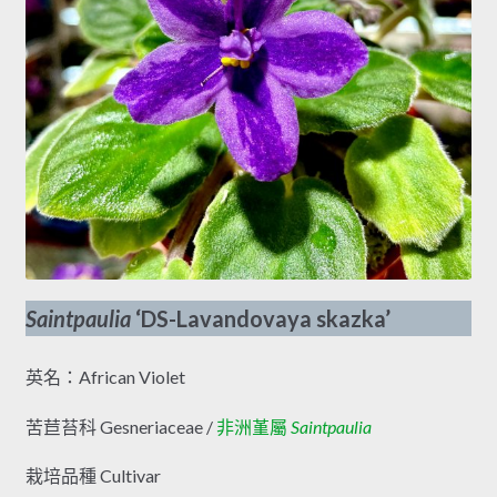
Saintpaulia
‘DS-Lavandovaya skazka’
英名：African Violet
苦苣苔科 Gesneriaceae /
非洲堇屬
Saintpaulia
栽培品種 Cultivar