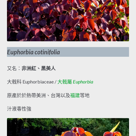
Euphorbia cotinifolia
又名：
非洲紅、黑美人
大戟科 Euphorbiaceae /
大戟屬
Euphorbia
原產於於熱帶美洲、台灣以及
福建
等地
汁液毒性強