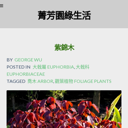
Skip
Skip
菁芳園綠生活
to
to
navigation
content
紫錦木
BY
GEORGE WU
POSTED IN
大戟屬 EUPHORBIA
,
大戟科
EUPHORBIACEAE
TAGGED
喬木 ARBOR
,
觀葉植物 FOLIAGE PLANTS