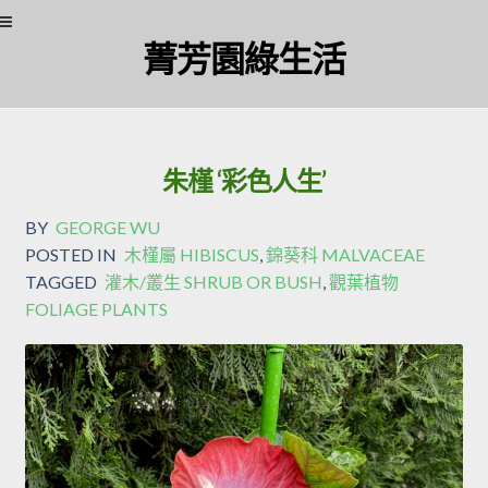
菁芳園綠生活
朱槿 ‘彩色人生’
BY
GEORGE WU
POSTED IN
木槿屬 HIBISCUS
,
錦葵科 MALVACEAE
TAGGED
灌木/叢生 SHRUB OR BUSH
,
觀葉植物
FOLIAGE PLANTS