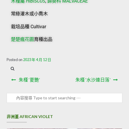
木槿屬
HIBISCUS
,
錦葵科 MALVACEAE
常綠灌木或小喬木
栽培品種 Cultivar
楚楚瘋花園
育種出品
Posted on
2023 年 4 月 12 日
朱槿 ‘夏艷’
朱槿 ‘水沙連日落’
非洲堇 AFRICAN VIOLET