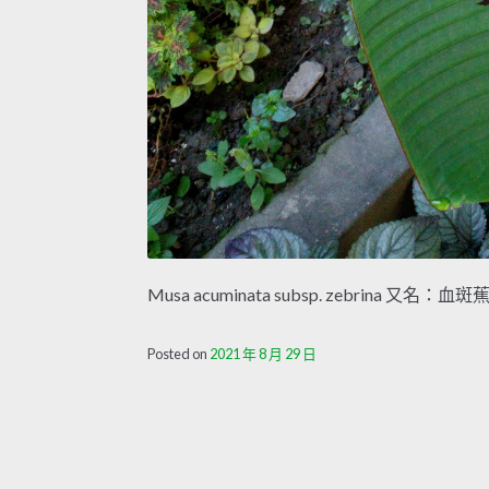
Musa acuminata subsp. zebrina 又名：血斑蕉 
Posted on
2021 年 8 月 29 日