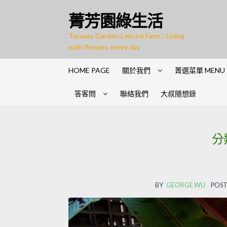
Skip
Skip
菁芳園綠生活
to
to
navigation
content
Tenway Garden Leisure Farm / Living
with flowers every day
HOME PAGE
關於我們
菁選菜單 MENU
答客問
聯絡我們
大叔隨想錄
分
BY
GEORGE WU
POST