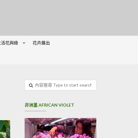
生活花與綠
花卉展出
內
容
搜
尋
非洲堇 AFRICAN VIOLET