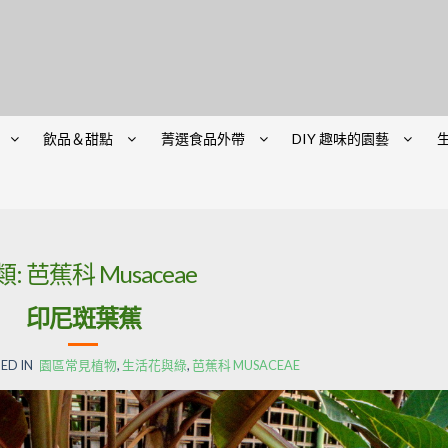
飲品＆甜點
菁選食品外帶
DIY 趣味的園藝
類:
芭蕉科 Musaceae
印尼斑葉蕉
ED IN
園區常見植物
,
生活花與綠
,
芭蕉科 MUSACEAE