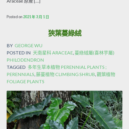
Araceae 原產 […]
Posted on
2021 年 3 月 1 日
狹葉蔓綠絨
BY
GEORGE WU
POSTED IN
天南星科 ARACEAE
,
蔓綠絨屬(喜林芋屬)
PHILODENDRON
TAGGED
多年生草本植物 PERENNIAL PLANTS ;
PERENNIALS
,
藤蔓植物 CLIMBING SHRUB
,
觀葉植物
FOLIAGE PLANTS