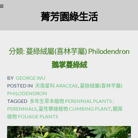
Skip
Skip
菁芳園綠生活
to
to
navigation
content
分類:
蔓綠絨屬(喜林芋屬) Philodendron
鵝掌蔓綠絨
BY
GEORGE WU
POSTED IN
天南星科 ARACEAE
,
蔓綠絨屬(喜林芋屬)
PHILODENDRON
TAGGED
多年生草本植物 PERENNIAL PLANTS ;
PERENNIALS
,
蔓性攀緣植物 CLIMBING PLANT
,
觀葉
植物 FOLIAGE PLANTS