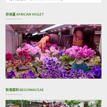
頁
容
搜
尋
非洲堇 AFRICAN VIOLET
秋海棠科 BEGONIACEAE