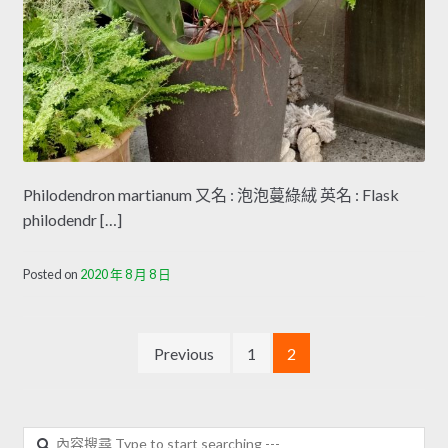
Philodendron martianum 又名 : 泡泡蔓綠絨 英名 : Flask
philodendr […]
Posted on
2020 年 8 月 8 日
文
Previous
1
2
章
分
內