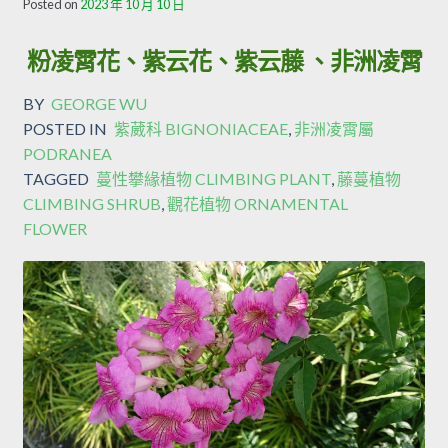
Posted on
2023 年 10 月 10 日
粉凌霄花、紫云花、紫云藤 、非洲凌霄
BY
GEORGE WU
POSTED IN
紫葳科 BIGNONIACEAE
,
非洲凌霄屬
PODRANEA
TAGGED
蔓性攀緣植物 CLIMBING PLANT
,
藤蔓植物
CLIMBING SHRUB
,
觀花植物 ORNAMENTAL
FLOWER