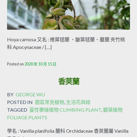
Hoya carnosa 又名 : 捲葉毬蘭 、皺葉毬蘭、臘蘭 夾竹桃
科 Apocynaceae / […]
Posted on
2020 年 10 月 15 日
香莢蘭
BY
GEORGE WU
POSTED IN
園區常見植物
,
生活花與綠
TAGGED
蔓性攀緣植物 CLIMBING PLANT
,
觀葉植物
FOLIAGE PLANTS
學名 : Vanilla planifolia 蘭科 Orchidaceae 香莢蘭屬 Vanilla