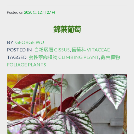
Posted on
2020 年 12 月 27 日
錦葉葡萄
BY
GEORGE WU
POSTED IN
白粉藤屬 CISSUS
,
葡萄科 VITACEAE
TAGGED
蔓性攀緣植物 CLIMBING PLANT
,
觀葉植物
FOLIAGE PLANTS