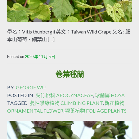
學名：Vitis thunbergii 英文：Taiwan Wild Grape 又名 : 細
本山葡萄、細葉山 […]
Posted on
2020 年 11 月 5 日
卷葉毬蘭
BY
GEORGE WU
POSTED IN
夾竹桃科 APOCYNACEAE
,
球蘭屬 HOYA
TAGGED
蔓性攀緣植物 CLIMBING PLANT
,
觀花植物
ORNAMENTAL FLOWER
,
觀葉植物 FOLIAGE PLANTS