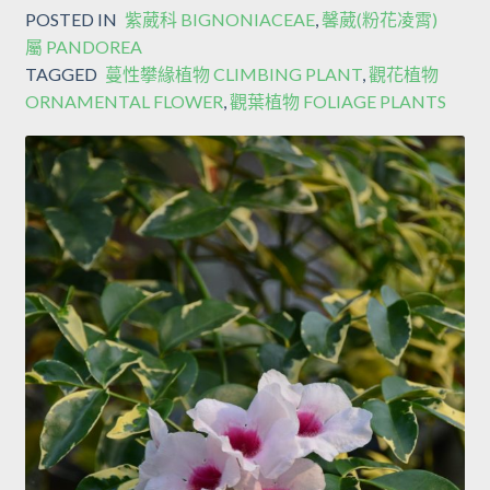
POSTED IN
紫葳科 BIGNONIACEAE
,
馨葳(粉花凌霄)
屬 PANDOREA
TAGGED
蔓性攀緣植物 CLIMBING PLANT
,
觀花植物
ORNAMENTAL FLOWER
,
觀葉植物 FOLIAGE PLANTS