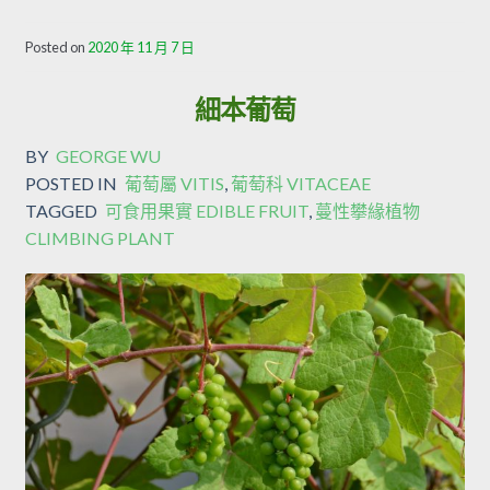
Posted on
2020 年 11 月 7 日
細本葡萄
BY
GEORGE WU
POSTED IN
葡萄屬 VITIS
,
葡萄科 VITACEAE
TAGGED
可食用果實 EDIBLE FRUIT
,
蔓性攀緣植物
CLIMBING PLANT