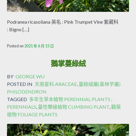
Podranea ricasoliana 英名 : Pink Trumpet Vine 紫葳科
: Bigno […]
Posted on
2021 年 6 月 15 日
鵝掌蔓綠絨
BY
GEORGE WU
POSTED IN
天南星科 ARACEAE
,
蔓綠絨屬(喜林芋屬)
PHILODENDRON
TAGGED
多年生草本植物 PERENNIAL PLANTS ;
PERENNIALS
,
蔓性攀緣植物 CLIMBING PLANT
,
觀葉
植物 FOLIAGE PLANTS