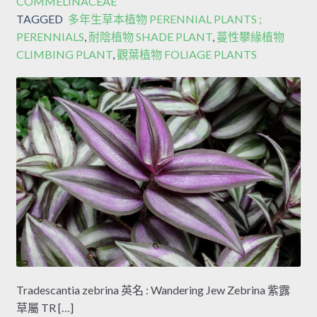
COMMELINACEAE
TAGGED
多年生草本植物 PERENNIAL PLANTS ;
PERENNIALS
,
耐陰植物 SHADE PLANT
,
蔓性攀緣植物
CLIMBING PLANT
,
觀葉植物 FOLIAGE PLANTS
Tradescantia zebrina 英名 : Wandering Jew Zebrina 紫露
草屬 TR […]