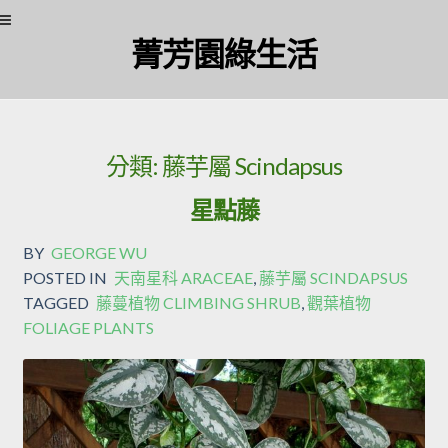
Skip
Skip
菁芳園綠生活
to
to
navigation
content
分類:
藤芋屬 Scindapsus
星點藤
BY
GEORGE WU
POSTED IN
天南星科 ARACEAE
,
藤芋屬 SCINDAPSUS
TAGGED
藤蔓植物 CLIMBING SHRUB
,
觀葉植物
FOLIAGE PLANTS