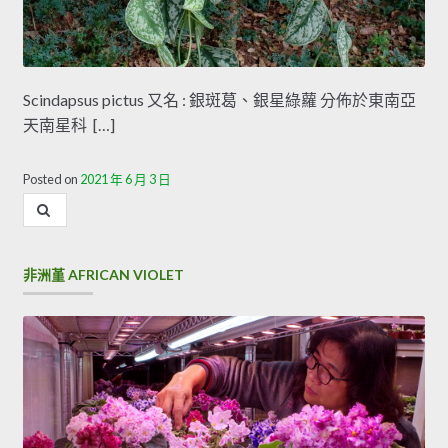
Scindapsus pictus 又名 : 銀斑葛、銀星綠蘿​ 分佈於東南亞
天南星科 […]
Posted on
2021 年 6 月 3 日
內
容
搜
尋
非洲堇 AFRICAN VIOLET